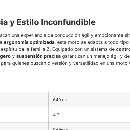
a y Estilo Inconfundible
can una experiencia de conducción ágil y emocionante sin s
na
ergonomía optimizada
, esta moto se adapta a todo tip
l espíritu de la familia Z. Equipado con un sistema de
contro
igero
y
suspensión precisa
garantizan un manejo ágil y dep
para quienes buscan diversión y versatilidad en una moto 
649 cc
4 T
En línea