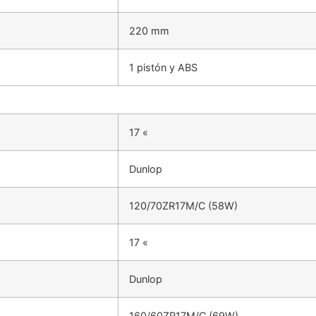
220 mm
1 pistón y ABS
17 «
Dunlop
120/70ZR17M/C (58W)
17 «
Dunlop
160/60ZR17M/C (69W)