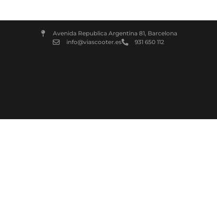
Avenida Republica Argentina 81, Barcelona
info@viascooter.es
931 650 112
Faqs
Taller
Quienes somos
Politicas de cookies