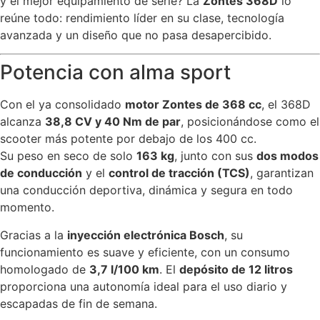
y el mejor equipamiento de serie? La
Zontes 368D
lo
reúne todo: rendimiento líder en su clase, tecnología
avanzada y un diseño que no pasa desapercibido.
Potencia con alma sport
Con el ya consolidado
motor Zontes de 368 cc
, el 368D
alcanza
38,8 CV y 40 Nm de par
, posicionándose como el
scooter más potente por debajo de los 400 cc.
Su peso en seco de solo
163 kg
, junto con sus
dos modos
de conducción
y el
control de tracción (TCS)
, garantizan
una conducción deportiva, dinámica y segura en todo
momento.
Gracias a la
inyección electrónica Bosch
, su
funcionamiento es suave y eficiente, con un consumo
homologado de
3,7 l/100 km
. El
depósito de 12 litros
proporciona una autonomía ideal para el uso diario y
escapadas de fin de semana.