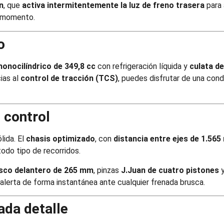
n
, que
activa intermitentemente la luz de freno trasera
para 
 momento.
o
onocilíndrico de 349,8 cc
con refrigeración líquida y
culata de
cias al
control de tracción (TCS)
, puedes disfrutar de una con
 control
lida. El
chasis optimizado
, con
distancia entre ejes de 1.56
odo tipo de recorridos.
isco delantero de 265 mm
, pinzas
J.Juan de cuatro pistones
 alerta de forma instantánea ante cualquier frenada brusca.
ada detalle