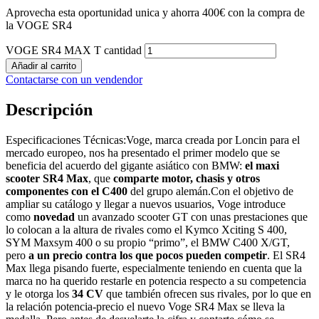
Aprovecha esta oportunidad unica y ahorra 400€ con la compra de
la VOGE SR4
VOGE SR4 MAX T cantidad
Añadir al carrito
Contactarse con un vendendor
Descripción
Especificaciones Técnicas:Voge, marca creada por Loncin para el
mercado europeo, nos ha presentado el primer modelo que se
beneficia del acuerdo del gigante asiático con BMW:
el maxi
scooter SR4 Max
, que
comparte motor, chasis y otros
componentes con el C400
del grupo alemán.Con el objetivo de
ampliar su catálogo y llegar a nuevos usuarios, Voge introduce
como
novedad
un avanzado scooter GT con unas prestaciones que
lo colocan a la altura de rivales como el Kymco Xciting S 400,
SYM Maxsym 400 o su propio “primo”, el BMW C400 X/GT,
pero
a un precio contra los que pocos pueden competir
. El SR4
Max llega pisando fuerte, especialmente teniendo en cuenta que la
marca no ha querido restarle en potencia respecto a su competencia
y le otorga los
34 CV
que también ofrecen sus rivales, por lo que en
la relación potencia-precio el nuevo Voge SR4 Max se lleva la