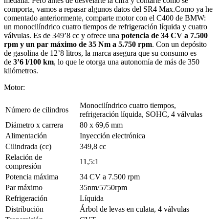
medalla. Pero antes de desvelarte la cifra y contarte cómo se
comporta, vamos a repasar algunos datos del SR4 Max.Como ya he
comentado anteriormente, comparte motor con el C400 de BMW:
un monocilíndrico cuatro tiempos de refrigeración líquida y cuatro
válvulas. Es de 349’8 cc y ofrece una
potencia de 34 CV a 7.500
rpm y un par máximo de 35 Nm a 5.750 rpm
. Con un depósito
de gasolina de 12’8 litros, la marca asegura que su consumo es
de
3’6 l/100 km
, lo que le otorga una autonomía de más de 350
kilómetros.
Motor:
Monocilíndrico cuatro tiempos,
Número de cilindros
refrigeración líquida, SOHC, 4 válvulas
Diámetro x carrera
80 x 69,6 mm
Alimentación
Inyección electrónica
Cilindrada (cc)
349,8 cc
Relación de
11,5:1
compresión
Potencia máxima
34 CV a 7.500 rpm
Par máximo
35nm/5750rpm
Refrigeración
Líquida
Distribución
Árbol de levas en culata, 4 válvulas