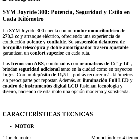
SYM Joyride 300: Potencia, Seguridad y Estilo en
Cada Kilómetro
La SYM Joyride 300 cuenta con un
motor monocilíndrico de
278,3 cc
y arranque eléctrico, ofreciendo una experiencia de
conducción
potente y confiable
. Su
suspensión delantera de
horquilla telescópica
y
doble amortiguador trasero ajustable
garantizan un
confort superior
en cada ruta.
Los
frenos con ABS
, combinados con
neumáticos de 15″ y 14″
,
brindan
seguridad adicional
tanto en la ciudad como en trayectos
largos. Con un
depósito de 11,5 L
, podrás recorrer más kilómetros
sin preocuparte por repostar. Además, su
iluminación Full LED
y
cuadro de instrumentos digital LCD
fusionan
tecnología y
diseño
, haciendo de esta moto una opción moderna y sofisticada.
CARACTERÍSTICAS TÉCNICAS
MOTOR
Tipo de motor
Monocilíndrico 4 tiemp