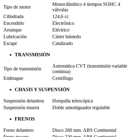
Monocilíndrico 4 tiempos SOHC 4
Tipo de motor
válvulas
Cilindrada
124,6 cc
Encendido
Electrónico
Arranque
Eléctrico
Lubricación
Cárter húmedo
Escape
Catalizado
TRANSMISIÓN
Automática CVT (transmisión variable
Tipo de transmisión
continua)
Embrague
Centrífugo
CHASIS Y SUSPENSIÓN
Suspensión delantera
Horquilla telescópica
Suspensión trasera
Doble amortiguador regulable
FRENOS
Freno delantero
Disco 260 mm. ABS Continental
Freno trasero
Disco 220 mm. ABS Continental