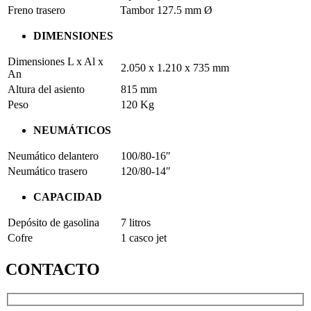
Freno trasero
Tambor 127.5 mm Ø
DIMENSIONES
Dimensiones L x Al x
2.050 x 1.210 x 735 mm
An
Altura del asiento
815 mm
Peso
120 Kg
NEUMÁTICOS
Neumático delantero
100/80‐16″
Neumático trasero
120/80‐14″
CAPACIDAD
Depósito de gasolina
7 litros
Cofre
1 casco jet
CONTACTO