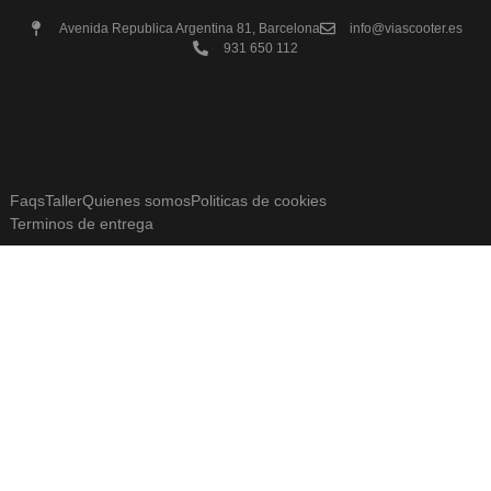
Avenida Republica Argentina 81, Barcelona
info@viascooter.es
931 650 112
Faqs
Taller
Quienes somos
Politicas de cookies
Terminos de entrega