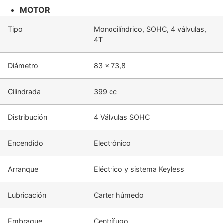
MOTOR
Tipo
Monocilíndrico, SOHC, 4 válvulas,
4T
Diámetro
83 x 73,8
Cilindrada
399 cc
Distribución
4 Válvulas SOHC
Encendido
Electrónico
Arranque
Eléctrico y sistema Keyless
Lubricación
Carter húmedo
Embrague
Centrífugo