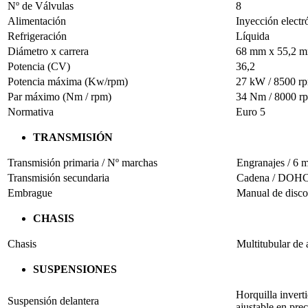
Nº de Válvulas
8
Alimentación
Inyección elect
Refrigeración
Líquida
Diámetro x carrera
68 mm x 55,2 
Potencia (CV)
36,2
Potencia máxima (Kw/rpm)
27 kW / 8500 r
Par máximo (Nm / rpm)
34 Nm / 8000 r
Normativa
Euro 5
TRANSMISIÓN
Transmisión primaria / Nº marchas
Engranajes / 6 
Transmisión secundaria
Cadena / DOH
Embrague
Manual de disc
CHASIS
Chasis
Multitubular de 
SUSPENSIONES
Horquilla inver
Suspensión delantera
ajustable en pre