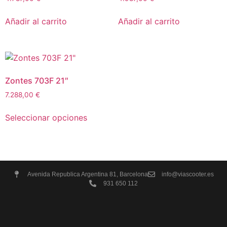
Añadir al carrito
Añadir al carrito
Zontes 703F 21″
7.288,00
€
Seleccionar opciones
Avenida Republica Argentina 81, Barcelona
info@viascooter.es
931 650 112